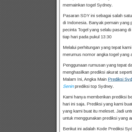
memainkan togel Sydney.
Pasaran SDY ini sebagai salah sa
di Indonesia. Banyak pemain yang p
pecinta Togel yang selalu pasang di
tiap hari pada pukul 13:30
Melalui perhitungan yang tepat ka
merumus nomor angka togel yang aka
Penggunaan rumusan yang tepat da
menghasilkan prediksi akurat seper
Malam Ini, Angka Main
Prediksi Sy
Senin
prediksi top Sydney.
Kami hanya memberikan prediksi b
hari ini saja. Prediksi yang kami buat
yang kami buat itu meleset. Jadi unt
untuk menggunakan prediksi yang an
Berikut ini adalah Kode Prediksi Syd