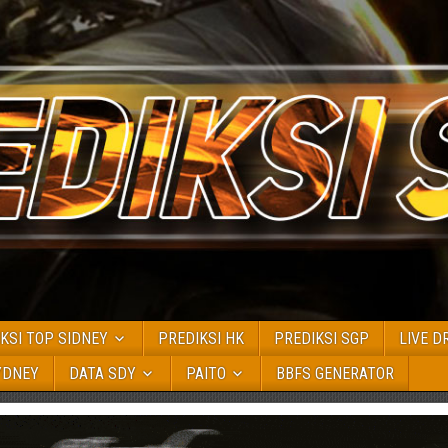
KSI TOP SIDNEY
PREDIKSI HK
PREDIKSI SGP
LIVE 
YDNEY
DATA SDY
PAITO
BBFS GENERATOR