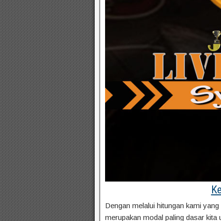
Ke
Dengan melalui hitungan kami yang 
merupakan modal paling dasar kita