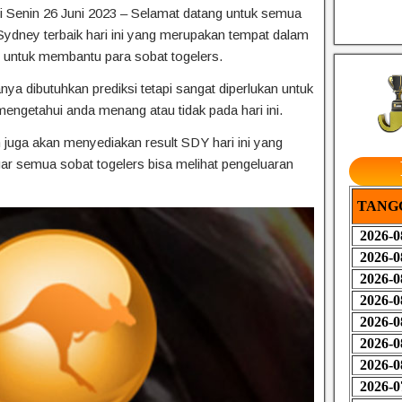
ni Senin 26 Juni 2023 – Selamat datang untuk semua
p Sydney terbaik hari ini yang merupakan tempat dalam
t untuk membantu para sobat togelers.
ya dibutuhkan prediksi tetapi sangat diperlukan untuk
k mengetahui anda menang atau tidak pada hari ini.
in juga akan menyediakan result SDY hari ini yang
gar semua sobat togelers bisa melihat pengeluaran