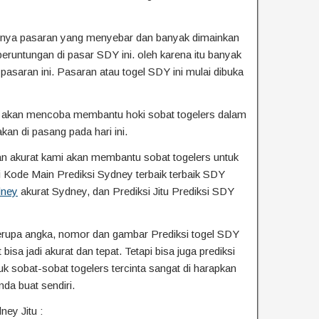
tunya pasaran yang menyebar dan banyak dimainkan
eruntungan di pasar SDY ini. oleh karena itu banyak
 pasaran ini. Pasaran atau togel SDY ini mulai dibuka
mi akan mencoba membantu hoki sobat togelers dalam
n di pasang pada hari ini.
n akurat kami akan membantu sobat togelers untuk
ti Kode Main Prediksi Sydney terbaik terbaik SDY
dney
akurat Sydney, dan Prediksi Jitu Prediksi SDY
erupa angka, nomor dan gambar Prediksi togel SDY
 bisa jadi akurat dan tepat. Tetapi bisa juga prediksi
uk sobat-sobat togelers tercinta sangat di harapkan
da buat sendiri.
ney Jitu :