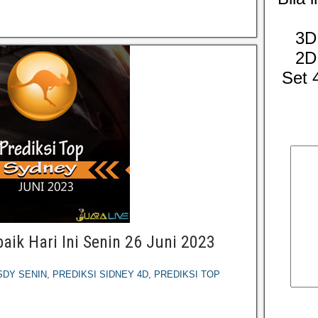
aik Hari Ini Senin 26 Juni 2023
SDY SENIN
,
PREDIKSI SIDNEY 4D
,
PREDIKSI TOP