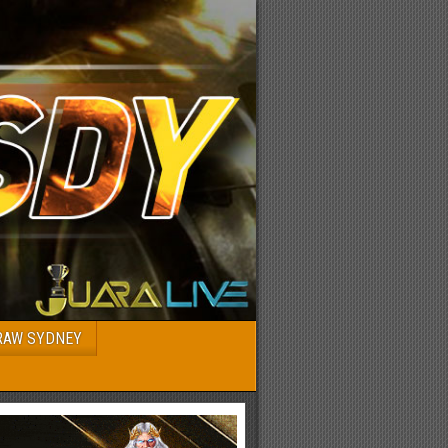
DRAW SYDNEY