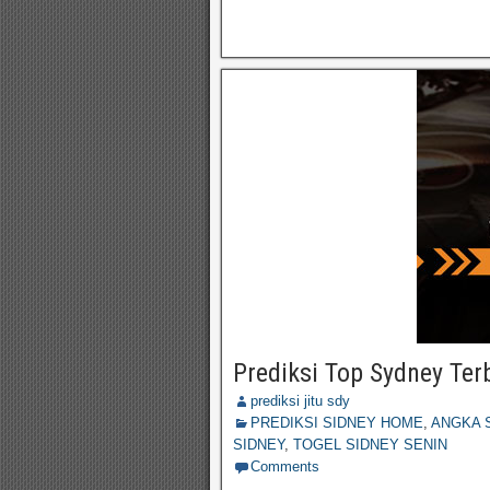
Prediksi Top Sydney Terb
prediksi jitu sdy
PREDIKSI SIDNEY HOME
,
ANGKA 
SIDNEY
,
TOGEL SIDNEY SENIN
Comments