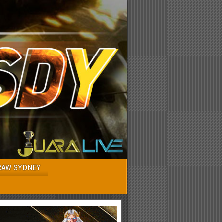
DRAW SYDNEY