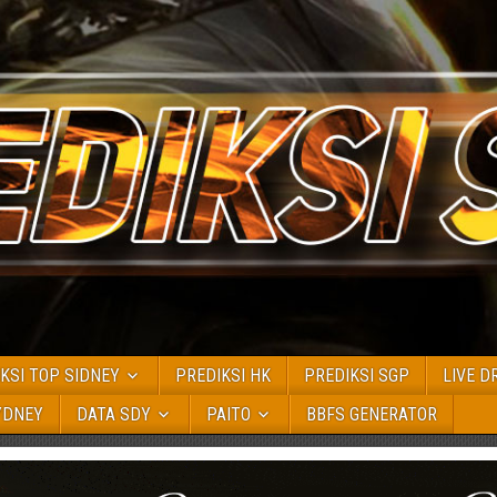
KSI TOP SIDNEY
PREDIKSI HK
PREDIKSI SGP
LIVE 
YDNEY
DATA SDY
PAITO
BBFS GENERATOR