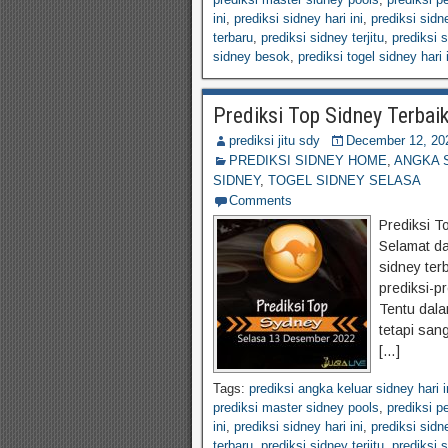
ini
,
prediksi sidney hari ini
,
prediksi sidn
terbaru
,
prediksi sidney terjitu
,
prediksi s
sidney besok
,
prediksi togel sidney hari 
Prediksi Top Sidney Terbai
prediksi jitu sdy
December 12, 20
PREDIKSI SIDNEY HOME
,
ANGKA 
SIDNEY
,
TOGEL SIDNEY SELASA
Comments
Prediksi T
Selamat da
sidney ter
prediksi-p
Tentu dala
tetapi sang
[…]
Tags:
prediksi angka keluar sidney hari in
prediksi master sidney pools
,
prediksi p
ini
,
prediksi sidney hari ini
,
prediksi sidn
terbaru
,
prediksi sidney terjitu
,
prediksi s