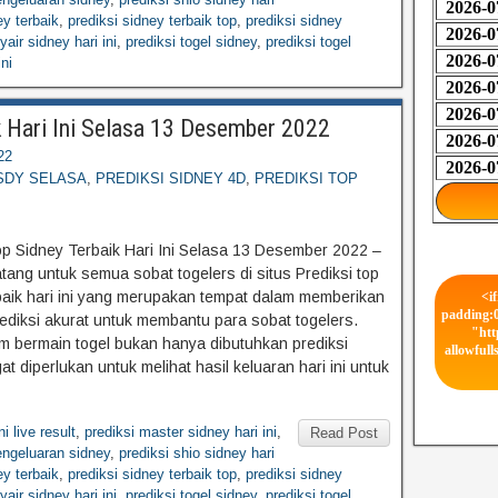
ey terbaik
,
prediksi sidney terbaik top
,
prediksi sidney
yair sidney hari ini
,
prediksi togel sidney
,
prediksi togel
ini
k Hari Ini Selasa 13 Desember 2022
22
SDY SELASA
,
PREDIKSI SIDNEY 4D
,
PREDIKSI TOP
op Sidney Terbaik Hari Ini Selasa 13 Desember 2022 –
tang untuk semua sobat togelers di situs Prediksi top
baik hari ini yang merupakan tempat dalam memberikan
rediksi akurat untuk membantu para sobat togelers.
m bermain togel bukan hanya dibutuhkan prediksi
at diperlukan untuk melihat hasil keluaran hari ini untuk
i live result
,
prediksi master sidney hari ini
,
Read Post
engeluaran sidney
,
prediksi shio sidney hari
ey terbaik
,
prediksi sidney terbaik top
,
prediksi sidney
yair sidney hari ini
,
prediksi togel sidney
,
prediksi togel