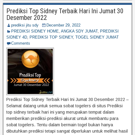
Prediksi Top Sidney Terbaik Hari Ini Jumat 30
Desember 2022
prediksi jitu sdy
December 29, 2022
PREDIKSI SIDNEY HOME
,
ANGKA SDY JUMAT
,
PREDIKSI
SIDNEY 4D
,
PREDIKSI TOP SIDNEY
,
TOGEL SIDNEY JUMAT
Comments
Prediksi Top Sidney Terbaik Hari Ini Jumat 30 Desember 2022 –
Selamat datang untuk semua sobat togelers di situs Prediksi
top sidney terbaik hari ini yang merupakan tempat dalam
memberikan prediksi-prediksi akurat untuk membantu para
sobat togelers. Tentu dalam bermain togel bukan hanya
dibutuhkan prediksi tetapi sangat diperlukan untuk melihat hasil