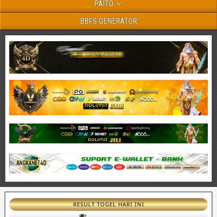
PAITO
BBFS GENERATOR