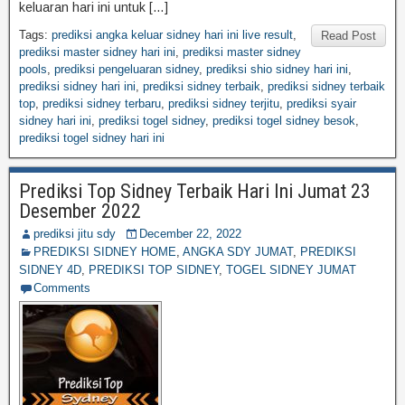
keluaran hari ini untuk […]
Tags:
prediksi angka keluar sidney hari ini live result
,
Read Post
prediksi master sidney hari ini
,
prediksi master sidney
pools
,
prediksi pengeluaran sidney
,
prediksi shio sidney hari ini
,
prediksi sidney hari ini
,
prediksi sidney terbaik
,
prediksi sidney terbaik
top
,
prediksi sidney terbaru
,
prediksi sidney terjitu
,
prediksi syair
sidney hari ini
,
prediksi togel sidney
,
prediksi togel sidney besok
,
prediksi togel sidney hari ini
Prediksi Top Sidney Terbaik Hari Ini Jumat 23
Desember 2022
prediksi jitu sdy
December 22, 2022
PREDIKSI SIDNEY HOME
,
ANGKA SDY JUMAT
,
PREDIKSI
SIDNEY 4D
,
PREDIKSI TOP SIDNEY
,
TOGEL SIDNEY JUMAT
Comments