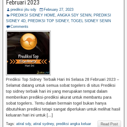
Februari 2023
prediksi jitu sdy
February 27, 2023
PREDIKSI SIDNEY HOME
,
ANGKA SDY SENIN
,
PREDIKSI
SIDNEY 4D
,
PREDIKSI TOP SIDNEY
,
TOGEL SIDNEY SENIN
Comments
Prediksi Top Sidney Terbaik Hari Ini Selasa 28 Februari 2023 –
Selamat datang untuk semua sobat togelers di situs Prediksi
top sidney terbaik hari ini yang merupakan tempat dalam
memberikan prediksi-prediksi akurat untuk membantu para
sobat togelers. Tentu dalam bermain togel bukan hanya
dibutuhkan prediksi tetapi sangat diperlukan untuk melihat hasil
keluaran hari ini untuk […]
Tags:
atiral sdy
,
atiral sydney
,
prediksi angka keluar
Read Post