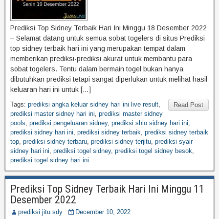
Prediksi Top Sidney Terbaik Hari Ini Minggu 18 Desember 2022
– Selamat datang untuk semua sobat togelers di situs Prediksi
top sidney terbaik hari ini yang merupakan tempat dalam
memberikan prediksi-prediksi akurat untuk membantu para
sobat togelers. Tentu dalam bermain togel bukan hanya
dibutuhkan prediksi tetapi sangat diperlukan untuk melihat hasil
keluaran hari ini untuk […]
Tags:
prediksi angka keluar sidney hari ini live result
,
Read Post
prediksi master sidney hari ini
,
prediksi master sidney
pools
,
prediksi pengeluaran sidney
,
prediksi shio sidney hari ini
,
prediksi sidney hari ini
,
prediksi sidney terbaik
,
prediksi sidney terbaik
top
,
prediksi sidney terbaru
,
prediksi sidney terjitu
,
prediksi syair
sidney hari ini
,
prediksi togel sidney
,
prediksi togel sidney besok
,
prediksi togel sidney hari ini
Prediksi Top Sidney Terbaik Hari Ini Minggu 11
Desember 2022
prediksi jitu sdy
December 10, 2022