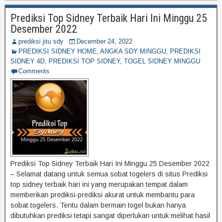
Prediksi Top Sidney Terbaik Hari Ini Minggu 25
Desember 2022
prediksi jitu sdy
December 24, 2022
PREDIKSI SIDNEY HOME
,
ANGKA SDY MINGGU
,
PREDIKSI
SIDNEY 4D
,
PREDIKSI TOP SIDNEY
,
TOGEL SIDNEY MINGGU
Comments
Prediksi Top Sidney Terbaik Hari Ini Minggu 25 Desember 2022
– Selamat datang untuk semua sobat togelers di situs Prediksi
top sidney terbaik hari ini yang merupakan tempat dalam
memberikan prediksi-prediksi akurat untuk membantu para
sobat togelers. Tentu dalam bermain togel bukan hanya
dibutuhkan prediksi tetapi sangat diperlukan untuk melihat hasil