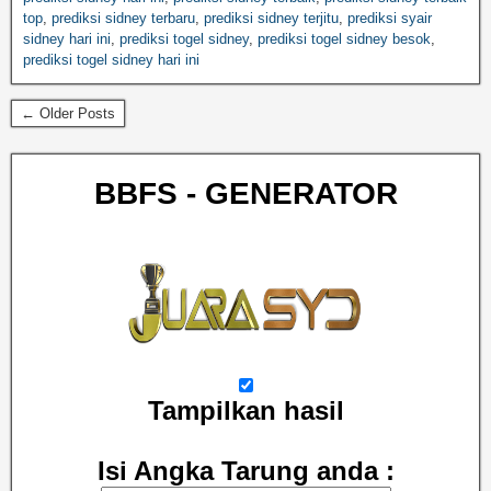
top
,
prediksi sidney terbaru
,
prediksi sidney terjitu
,
prediksi syair
sidney hari ini
,
prediksi togel sidney
,
prediksi togel sidney besok
,
prediksi togel sidney hari ini
← Older Posts