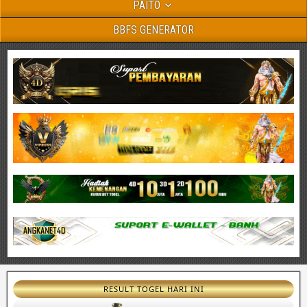
PAITO
BBFS GENERATOR