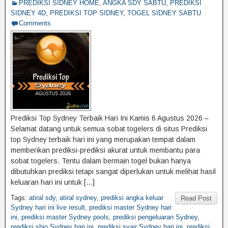
PREDIKSI SIDNEY HOME
,
ANGKA SDY SABTU
,
PREDIKSI
SIDNEY 4D
,
PREDIKSI TOP SIDNEY
,
TOGEL SIDNEY SABTU
Comments
Prediksi Top Sydney Terbaik Hari Ini Kamis 6 Agustus 2026 –
Selamat datang untuk semua sobat togelers di situs Prediksi
top Sydney terbaik hari ini yang merupakan tempat dalam
memberikan prediksi-prediksi akurat untuk membantu para
sobat togelers. Tentu dalam bermain togel bukan hanya
dibutuhkan prediksi tetapi sangat diperlukan untuk melihat hasil
keluaran hari ini untuk […]
Tags:
atiral sdy
,
atiral sydney
,
prediksi angka keluar
Read Post
Sydney hari ini live result
,
prediksi master Sydney hari
ini
,
prediksi master Sydney pools
,
prediksi pengeluaran Sydney
,
prediksi shio Sydney hari ini
,
prediksi syair Sydney hari ini
,
prediksi