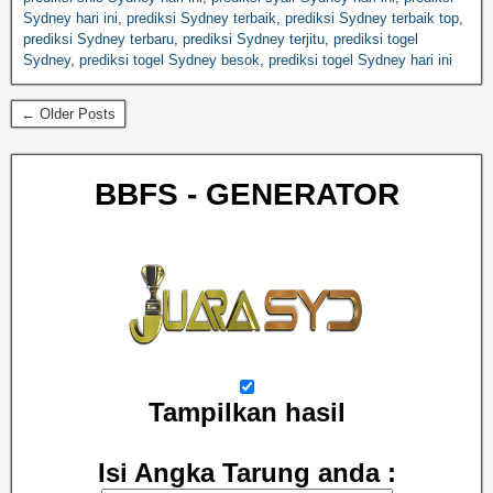
Sydney hari ini
,
prediksi Sydney terbaik
,
prediksi Sydney terbaik top
,
prediksi Sydney terbaru
,
prediksi Sydney terjitu
,
prediksi togel
Sydney
,
prediksi togel Sydney besok
,
prediksi togel Sydney hari ini
← Older Posts