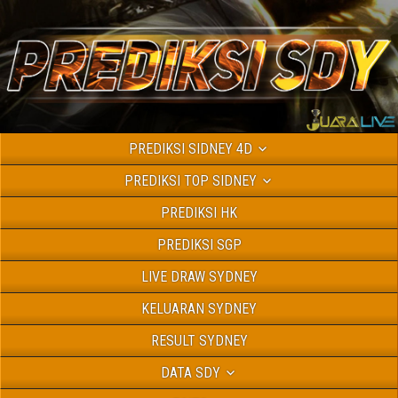
PREDIKSI SIDNEY 4D
PREDIKSI TOP SIDNEY
PREDIKSI HK
PREDIKSI SGP
LIVE DRAW SYDNEY
KELUARAN SYDNEY
RESULT SYDNEY
DATA SDY