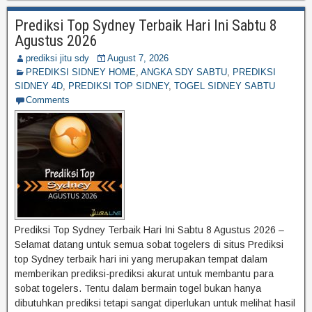
Prediksi Top Sydney Terbaik Hari Ini Sabtu 8
Agustus 2026
prediksi jitu sdy
August 7, 2026
PREDIKSI SIDNEY HOME
,
ANGKA SDY SABTU
,
PREDIKSI
SIDNEY 4D
,
PREDIKSI TOP SIDNEY
,
TOGEL SIDNEY SABTU
Comments
Prediksi Top Sydney Terbaik Hari Ini Sabtu 8 Agustus 2026 –
Selamat datang untuk semua sobat togelers di situs Prediksi
top Sydney terbaik hari ini yang merupakan tempat dalam
memberikan prediksi-prediksi akurat untuk membantu para
sobat togelers. Tentu dalam bermain togel bukan hanya
dibutuhkan prediksi tetapi sangat diperlukan untuk melihat hasil