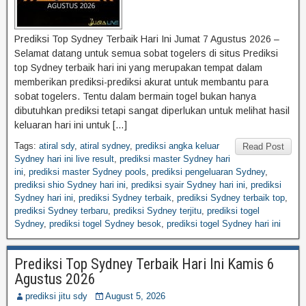
Prediksi Top Sydney Terbaik Hari Ini Jumat 7 Agustus 2026 –
Selamat datang untuk semua sobat togelers di situs Prediksi
top Sydney terbaik hari ini yang merupakan tempat dalam
memberikan prediksi-prediksi akurat untuk membantu para
sobat togelers. Tentu dalam bermain togel bukan hanya
dibutuhkan prediksi tetapi sangat diperlukan untuk melihat hasil
keluaran hari ini untuk […]
Tags:
atiral sdy
,
atiral sydney
,
prediksi angka keluar
Read Post
Sydney hari ini live result
,
prediksi master Sydney hari
ini
,
prediksi master Sydney pools
,
prediksi pengeluaran Sydney
,
prediksi shio Sydney hari ini
,
prediksi syair Sydney hari ini
,
prediksi
Sydney hari ini
,
prediksi Sydney terbaik
,
prediksi Sydney terbaik top
,
prediksi Sydney terbaru
,
prediksi Sydney terjitu
,
prediksi togel
Sydney
,
prediksi togel Sydney besok
,
prediksi togel Sydney hari ini
Prediksi Top Sydney Terbaik Hari Ini Kamis 6
Agustus 2026
prediksi jitu sdy
August 5, 2026