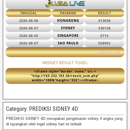
Category:
PREDIKSI SIDNEY 4D
PREDIKSI SIDNEY 4D merupakan pengeluaran sidney 4 angka yang
di tayangkan oleh togel sidney hari ini terbaik