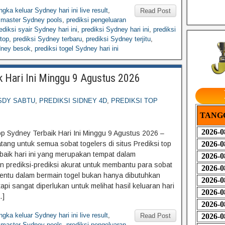
ngka keluar Sydney hari ini live result
,
Read Post
i master Sydney pools
,
prediksi pengeluaran
ediksi syair Sydney hari ini
,
prediksi Sydney hari ini
,
prediksi
 top
,
prediksi Sydney terbaru
,
prediksi Sydney terjitu
,
ydney besok
,
prediksi togel Sydney hari ini
k Hari Ini Minggu 9 Agustus 2026
SDY SABTU
,
PREDIKSI SIDNEY 4D
,
PREDIKSI TOP
op Sydney Terbaik Hari Ini Minggu 9 Agustus 2026 –
tang untuk semua sobat togelers di situs Prediksi top
baik hari ini yang merupakan tempat dalam
 prediksi-prediksi akurat untuk membantu para sobat
Tentu dalam bermain togel bukan hanya dibutuhkan
tapi sangat diperlukan untuk melihat hasil keluaran hari
…]
ngka keluar Sydney hari ini live result
,
Read Post
i master Sydney pools
,
prediksi pengeluaran