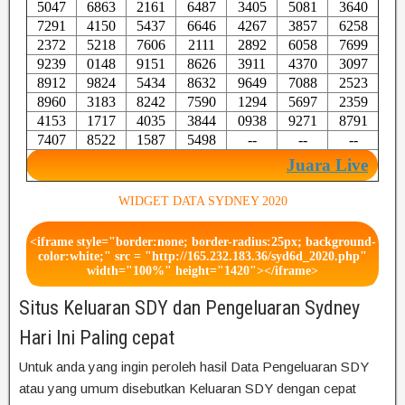
Situs Keluaran SDY dan Pengeluaran Sydney
Hari Ini Paling cepat
Untuk anda yang ingin peroleh hasil Data Pengeluaran SDY
atau yang umum disebutkan Keluaran SDY dengan cepat