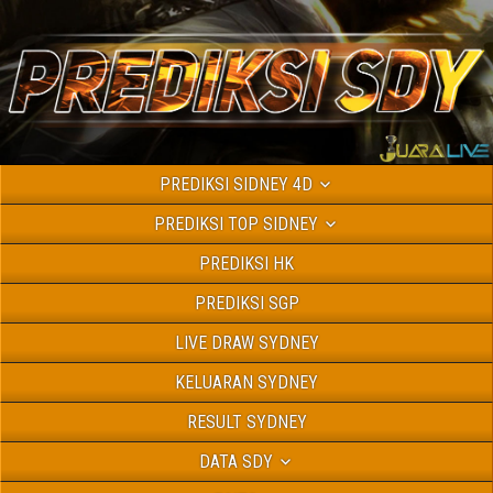
PREDIKSI SIDNEY 4D
PREDIKSI TOP SIDNEY
PREDIKSI HK
PREDIKSI SGP
LIVE DRAW SYDNEY
KELUARAN SYDNEY
RESULT SYDNEY
DATA SDY