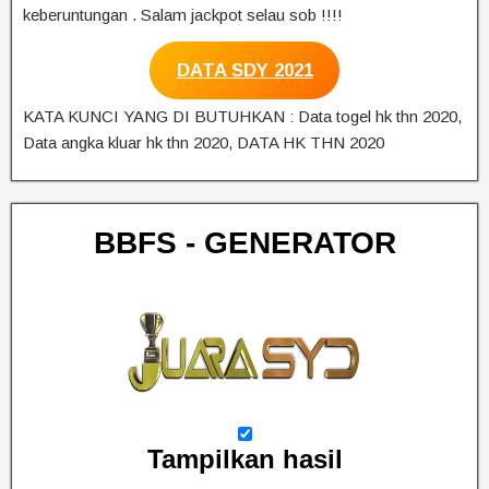
keberuntungan . Salam jackpot selau sob !!!!
DATA SDY 2021
KATA KUNCI YANG DI BUTUHKAN : Data togel hk thn 2020,
Data angka kluar hk thn 2020, DATA HK THN 2020