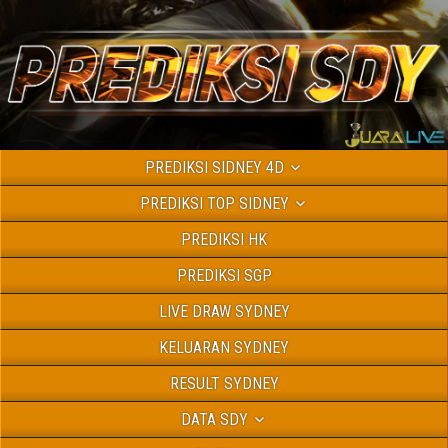
PREDIKSI SIDNEY 4D
PREDIKSI TOP SIDNEY
PREDIKSI HK
PREDIKSI SGP
LIVE DRAW SYDNEY
KELUARAN SYDNEY
RESULT SYDNEY
DATA SDY