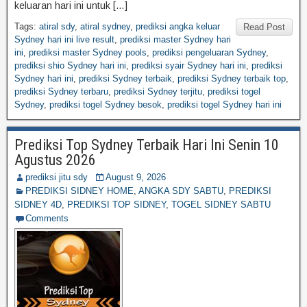
keluaran hari ini untuk […]
Tags:
atiral sdy
,
atiral sydney
,
prediksi angka keluar
Read Post
Sydney hari ini live result
,
prediksi master Sydney hari
ini
,
prediksi master Sydney pools
,
prediksi pengeluaran Sydney
,
prediksi shio Sydney hari ini
,
prediksi syair Sydney hari ini
,
prediksi
Sydney hari ini
,
prediksi Sydney terbaik
,
prediksi Sydney terbaik top
,
prediksi Sydney terbaru
,
prediksi Sydney terjitu
,
prediksi togel
Sydney
,
prediksi togel Sydney besok
,
prediksi togel Sydney hari ini
Prediksi Top Sydney Terbaik Hari Ini Senin 10
Agustus 2026
prediksi jitu sdy
August 9, 2026
PREDIKSI SIDNEY HOME
,
ANGKA SDY SABTU
,
PREDIKSI
SIDNEY 4D
,
PREDIKSI TOP SIDNEY
,
TOGEL SIDNEY SABTU
Comments