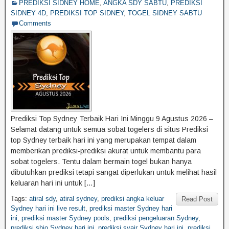
PREDIKSI SIDNEY HOME
,
ANGKA SDY SABTU
,
PREDIKSI
SIDNEY 4D
,
PREDIKSI TOP SIDNEY
,
TOGEL SIDNEY SABTU
Comments
Prediksi Top Sydney Terbaik Hari Ini Minggu 9 Agustus 2026 –
Selamat datang untuk semua sobat togelers di situs Prediksi
top Sydney terbaik hari ini yang merupakan tempat dalam
memberikan prediksi-prediksi akurat untuk membantu para
sobat togelers. Tentu dalam bermain togel bukan hanya
dibutuhkan prediksi tetapi sangat diperlukan untuk melihat hasil
keluaran hari ini untuk […]
Tags:
atiral sdy
,
atiral sydney
,
prediksi angka keluar
Read Post
Sydney hari ini live result
,
prediksi master Sydney hari
ini
,
prediksi master Sydney pools
,
prediksi pengeluaran Sydney
,
prediksi shio Sydney hari ini
,
prediksi syair Sydney hari ini
,
prediksi