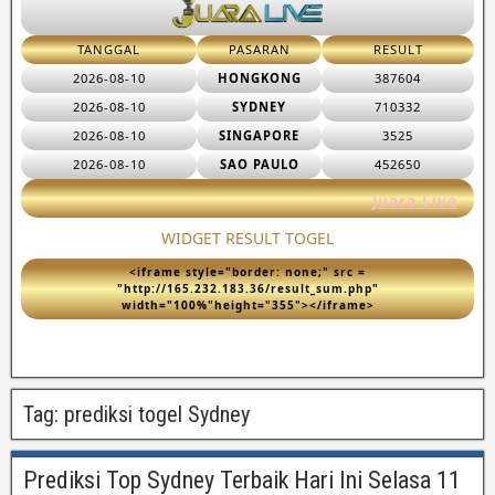
Tag:
prediksi togel Sydney
Prediksi Top Sydney Terbaik Hari Ini Selasa 11