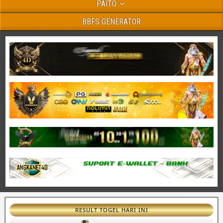
PAITO
BBFS GENERATOR