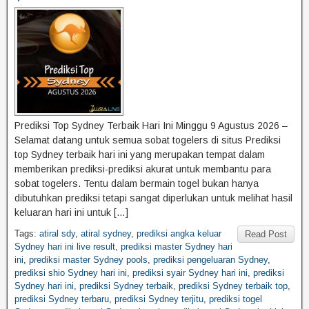
Prediksi Top Sydney Terbaik Hari Ini Minggu 9 Agustus 2026 –
Selamat datang untuk semua sobat togelers di situs Prediksi
top Sydney terbaik hari ini yang merupakan tempat dalam
memberikan prediksi-prediksi akurat untuk membantu para
sobat togelers. Tentu dalam bermain togel bukan hanya
dibutuhkan prediksi tetapi sangat diperlukan untuk melihat hasil
keluaran hari ini untuk […]
Tags:
atiral sdy
,
atiral sydney
,
prediksi angka keluar
Read Post
Sydney hari ini live result
,
prediksi master Sydney hari
ini
,
prediksi master Sydney pools
,
prediksi pengeluaran Sydney
,
prediksi shio Sydney hari ini
,
prediksi syair Sydney hari ini
,
prediksi
Sydney hari ini
,
prediksi Sydney terbaik
,
prediksi Sydney terbaik top
,
prediksi Sydney terbaru
,
prediksi Sydney terjitu
,
prediksi togel