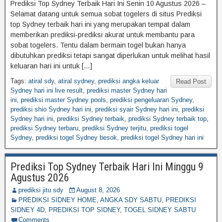
Prediksi Top Sydney Terbaik Hari Ini Senin 10 Agustus 2026 –
Selamat datang untuk semua sobat togelers di situs Prediksi
top Sydney terbaik hari ini yang merupakan tempat dalam
memberikan prediksi-prediksi akurat untuk membantu para
sobat togelers. Tentu dalam bermain togel bukan hanya
dibutuhkan prediksi tetapi sangat diperlukan untuk melihat hasil
keluaran hari ini untuk […]
Tags:
atiral sdy
,
atiral sydney
,
prediksi angka keluar
Read Post
Sydney hari ini live result
,
prediksi master Sydney hari
ini
,
prediksi master Sydney pools
,
prediksi pengeluaran Sydney
,
prediksi shio Sydney hari ini
,
prediksi syair Sydney hari ini
,
prediksi
Sydney hari ini
,
prediksi Sydney terbaik
,
prediksi Sydney terbaik top
,
prediksi Sydney terbaru
,
prediksi Sydney terjitu
,
prediksi togel
Sydney
,
prediksi togel Sydney besok
,
prediksi togel Sydney hari ini
Prediksi Top Sydney Terbaik Hari Ini Minggu 9
Agustus 2026
prediksi jitu sdy
August 8, 2026
PREDIKSI SIDNEY HOME
,
ANGKA SDY SABTU
,
PREDIKSI
SIDNEY 4D
,
PREDIKSI TOP SIDNEY
,
TOGEL SIDNEY SABTU
Comments