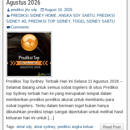
Agustus 2026
prediksi jitu sdy
August 10, 2026
PREDIKSI SIDNEY HOME
,
ANGKA SDY SABTU
,
PREDIKSI
SIDNEY 4D
,
PREDIKSI TOP SIDNEY
,
TOGEL SIDNEY SABTU
Comments
Prediksi Top Sydney Terbaik Hari Ini Selasa 11 Agustus 2026 –
Selamat datang untuk semua sobat togelers di situs Prediksi
top Sydney terbaik hari ini yang merupakan tempat dalam
memberikan prediksi-prediksi akurat untuk membantu para
sobat togelers. Tentu dalam bermain togel bukan hanya
dibutuhkan prediksi tetapi sangat diperlukan untuk melihat hasil
keluaran hari ini untuk […]
Tags:
atiral sdy
,
atiral sydney
,
prediksi angka keluar
Read Post