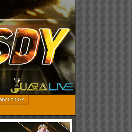
DRAW SYDNEY