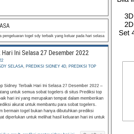
LASA
engeluaran togel sdy terbaik yang keluar pada hari selasa
k Hari Ini Selasa 27 Desember 2022
22
SDY SELASA
,
PREDIKSI SIDNEY 4D
,
PREDIKSI TOP
op Sidney Terbaik Hari Ini Selasa 27 Desember 2022 –
tang untuk semua sobat togelers di situs Prediksi top
baik hari ini yang merupakan tempat dalam memberikan
rediksi akurat untuk membantu para sobat togelers.
m bermain togel bukan hanya dibutuhkan prediksi
at diperlukan untuk melihat hasil keluaran hari ini untuk