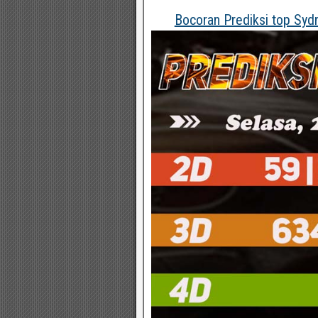
Bocoran Prediksi top Sydn