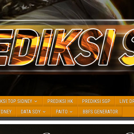
KSI TOP SIDNEY
PREDIKSI HK
PREDIKSI SGP
LIVE 
YDNEY
DATA SDY
PAITO
BBFS GENERATOR