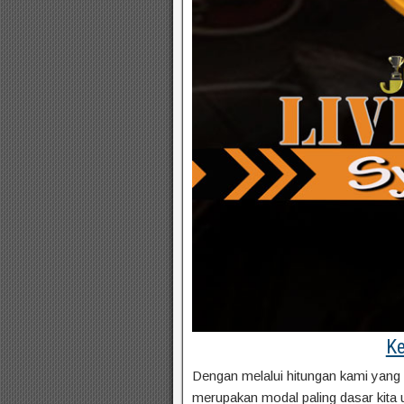
Ke
Dengan melalui hitungan kami yang 
merupakan modal paling dasar kita