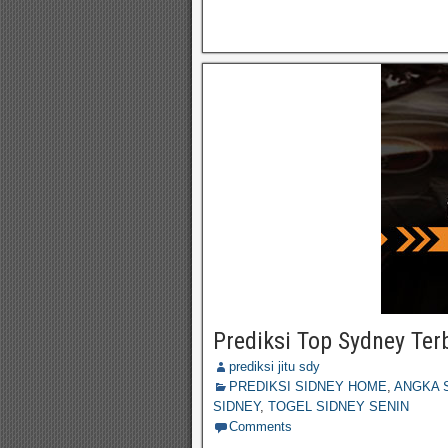
Prediksi Top Sydney Ter
prediksi jitu sdy
PREDIKSI SIDNEY HOME
,
ANGKA 
SIDNEY
,
TOGEL SIDNEY SENIN
Comments