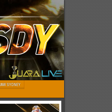
DRAW SYDNEY