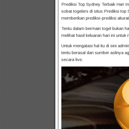
Prediksi Top Sydney Terbaik Hari I
sobat togelers di situs Prediksi to
memberikan prediksi-prediksi akura
Tentu dalam bermain togel bukan han
melihat hasil keluaran hari ini untu
Untuk mengatasi hal itu di sini adm
tentu berasal dari sumber aslinya a
secara live.