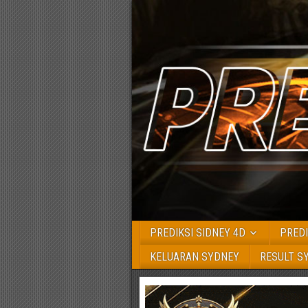
PREDIKSI SIDNEY 4D
PREDI
KELUARAN SYDNEY
RESULT S