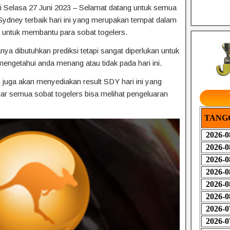
ni Selasa 27 Juni 2023 – Selamat datang untuk semua
p Sydney terbaik hari ini yang merupakan tempat dalam
t untuk membantu para sobat togelers.
ya dibutuhkan prediksi tetapi sangat diperlukan untuk
k mengetahui anda menang atau tidak pada hari ini.
in juga akan menyediakan result SDY hari ini yang
gar semua sobat togelers bisa melihat pengeluaran