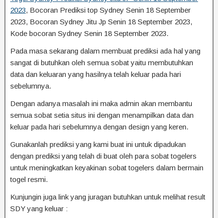
2023
, Bocoran Prediksi top Sydney Senin 18 September
2023, Bocoran Sydney Jitu Jp Senin 18 September 2023,
Kode bocoran Sydney Senin 18 September 2023.
Pada masa sekarang dalam membuat prediksi ada hal yang
sangat di butuhkan oleh semua sobat yaitu membutuhkan
data dan keluaran yang hasilnya telah keluar pada hari
sebelumnya.
Dengan adanya masalah ini maka admin akan membantu
semua sobat setia situs ini dengan menampilkan data dan
keluar pada hari sebelumnya dengan design yang keren.
Gunakanlah prediksi yang kami buat ini untuk dipadukan
dengan prediksi yang telah di buat oleh para sobat togelers
untuk meningkatkan keyakinan sobat togelers dalam bermain
togel resmi.
Kunjungin juga link yang juragan butuhkan untuk melihat result
SDY yang keluar :