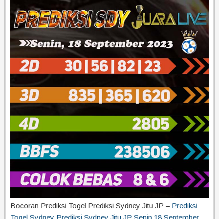
Bocoran Prediksi Togel Prediksi Sydney Jitu JP –
Prediksi
Togel Sydney Prediksi Sydney Jitu JP Senin 18 September