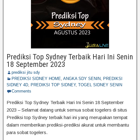
Prediksi Top Sydney Terbaik Hari Ini Senin
18 September 2023
prediksi jitu sdy
PREDIKSI SIDNEY HOME
,
ANGKA SDY SENIN
,
PREDIKSI
SIDNEY 4D
,
PREDIKSI TOP SIDNEY
,
TOGEL SIDNEY SENIN
Comments
Prediksi Top Sydney Terbaik Hari Ini Senin 18 September
2023 – Selamat datang untuk semua sobat togelers di situs
Prediksi top Sydney terbaik hari ini yang merupakan tempat
dalam memberikan prediksi-prediksi akurat untuk membantu
para sobat togelers.