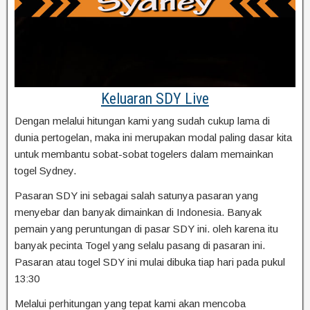
Keluaran SDY Live
Dengan melalui hitungan kami yang sudah cukup lama di
dunia pertogelan, maka ini merupakan modal paling dasar kita
untuk membantu sobat-sobat togelers dalam memainkan
togel Sydney.
Pasaran SDY ini sebagai salah satunya pasaran yang
menyebar dan banyak dimainkan di Indonesia. Banyak
pemain yang peruntungan di pasar SDY ini. oleh karena itu
banyak pecinta Togel yang selalu pasang di pasaran ini.
Pasaran atau togel SDY ini mulai dibuka tiap hari pada pukul
13:30
Melalui perhitungan yang tepat kami akan mencoba