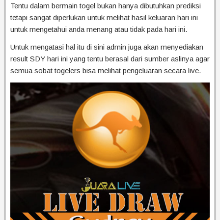
Tentu dalam bermain togel bukan hanya dibutuhkan prediksi
tetapi sangat diperlukan untuk melihat hasil keluaran hari ini
untuk mengetahui anda menang atau tidak pada hari ini.
Untuk mengatasi hal itu di sini admin juga akan menyediakan
result SDY hari ini yang tentu berasal dari sumber aslinya agar
semua sobat togelers bisa melihat pengeluaran secara live.