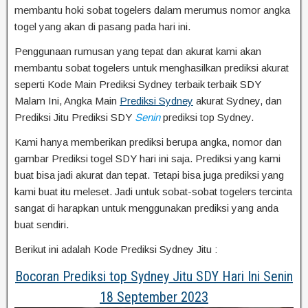
membantu hoki sobat togelers dalam merumus nomor angka
togel yang akan di pasang pada hari ini.
Penggunaan rumusan yang tepat dan akurat kami akan
membantu sobat togelers untuk menghasilkan prediksi akurat
seperti Kode Main Prediksi Sydney terbaik terbaik SDY
Malam Ini, Angka Main
Prediksi Sydney
akurat Sydney, dan
Prediksi Jitu Prediksi SDY
Senin
prediksi top Sydney.
Kami hanya memberikan prediksi berupa angka, nomor dan
gambar Prediksi togel SDY hari ini saja. Prediksi yang kami
buat bisa jadi akurat dan tepat. Tetapi bisa juga prediksi yang
kami buat itu meleset. Jadi untuk sobat-sobat togelers tercinta
sangat di harapkan untuk menggunakan prediksi yang anda
buat sendiri.
Berikut ini adalah Kode Prediksi Sydney Jitu :
Bocoran Prediksi top Sydney Jitu SDY Hari Ini Senin
18 September 2023