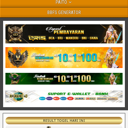
PAITO
BBFS GENERATOR