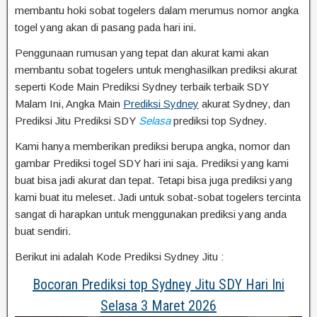
membantu hoki sobat togelers dalam merumus nomor angka
togel yang akan di pasang pada hari ini.
Penggunaan rumusan yang tepat dan akurat kami akan
membantu sobat togelers untuk menghasilkan prediksi akurat
seperti Kode Main Prediksi Sydney terbaik terbaik SDY
Malam Ini, Angka Main
Prediksi Sydney
akurat Sydney, dan
Prediksi Jitu Prediksi SDY
Selasa
prediksi top Sydney.
Kami hanya memberikan prediksi berupa angka, nomor dan
gambar Prediksi togel SDY hari ini saja. Prediksi yang kami
buat bisa jadi akurat dan tepat. Tetapi bisa juga prediksi yang
kami buat itu meleset. Jadi untuk sobat-sobat togelers tercinta
sangat di harapkan untuk menggunakan prediksi yang anda
buat sendiri.
Berikut ini adalah Kode Prediksi Sydney Jitu :
Bocoran Prediksi top Sydney Jitu SDY Hari Ini
Selasa 3 Maret 2026