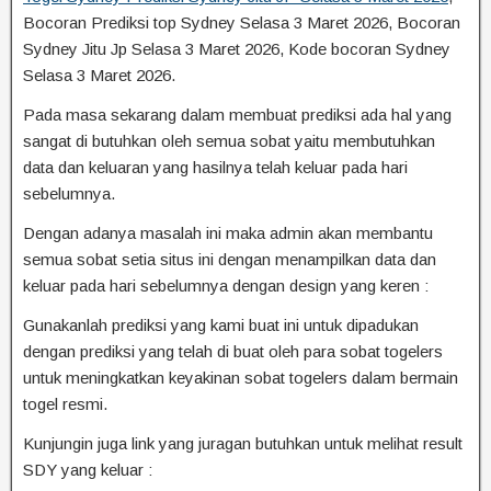
Bocoran Prediksi top Sydney Selasa 3 Maret 2026, Bocoran
Sydney Jitu Jp Selasa 3 Maret 2026, Kode bocoran Sydney
Selasa 3 Maret 2026.
Pada masa sekarang dalam membuat prediksi ada hal yang
sangat di butuhkan oleh semua sobat yaitu membutuhkan
data dan keluaran yang hasilnya telah keluar pada hari
sebelumnya.
Dengan adanya masalah ini maka admin akan membantu
semua sobat setia situs ini dengan menampilkan data dan
keluar pada hari sebelumnya dengan design yang keren :
Gunakanlah prediksi yang kami buat ini untuk dipadukan
dengan prediksi yang telah di buat oleh para sobat togelers
untuk meningkatkan keyakinan sobat togelers dalam bermain
togel resmi.
Kunjungin juga link yang juragan butuhkan untuk melihat result
SDY yang keluar :