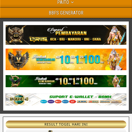
PAITO
BBFS GENERATOR