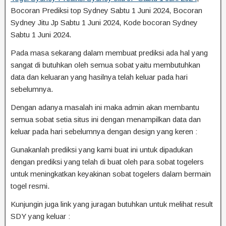
Bocoran Prediksi top Sydney Sabtu 1 Juni 2024, Bocoran
Sydney Jitu Jp Sabtu 1 Juni 2024, Kode bocoran Sydney
Sabtu 1 Juni 2024.
Pada masa sekarang dalam membuat prediksi ada hal yang
sangat di butuhkan oleh semua sobat yaitu membutuhkan
data dan keluaran yang hasilnya telah keluar pada hari
sebelumnya.
Dengan adanya masalah ini maka admin akan membantu
semua sobat setia situs ini dengan menampilkan data dan
keluar pada hari sebelumnya dengan design yang keren :
Gunakanlah prediksi yang kami buat ini untuk dipadukan
dengan prediksi yang telah di buat oleh para sobat togelers
untuk meningkatkan keyakinan sobat togelers dalam bermain
togel resmi.
Kunjungin juga link yang juragan butuhkan untuk melihat result
SDY yang keluar :