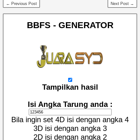
← Previous Post
Next Post →