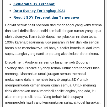
Keluaran SDY Tercepat
Data Sydney Terlengkap 2021
Result SDY Tercepat dan Terpercaya
Berikut sedikit hasil bocoran dari mbah togel yang kami terima
dan kami definisikan sendiri kembali dengan rumus yang tepat
oleh pakarnya. Kami tidak dapat menjelaskan ini akan tepat
100% karena bagaimana juga pasaran ini fair dan kita sendiri
harus bisa menebaknya. Ini hanya sedikit kontribusi dari kami
supaya angka yang nanti terpasang akan keluar dan terkena.
Discalimer : Pastikan ini semua bisa menjadi Bocoran
Sydney dan Prediksi Sydney terbaik untuk para togelers bisa
menang. Disarankan untuk juragan semua memakai
mekanisme dalam membeli banyak angka SDY untuk
mempermudah kemenangan kalian semua. Untuk menang
tidak disarankan untuk membeli sedikit angka yang ada, itu
akan mempersulit anda. Yang terbaik ialah supaya
memperoleh hasil yang kemungkinan sahabat togel harapkan,