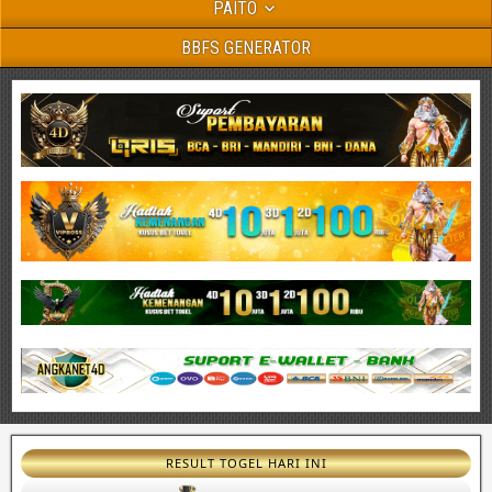
PAITO
BBFS GENERATOR