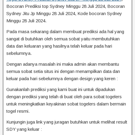
Bocoran Prediksi top Sydney Minggu 28 Juli 2024, Bocoran
Sydney Jitu Jp Minggu 28 Juli 2024, Kode bocoran Sydney
Minggu 28 Juli 2024.
Pada masa sekarang dalam membuat prediksi ada hal yang
sangat di butuhkan oleh semua sobat yaitu membutuhkan
data dan keluaran yang hasilnya telah keluar pada hari
sebelumnya.
Dengan adanya masalah ini maka admin akan membantu
semua sobat setia situs ini dengan menampilkan data dan
keluar pada hari sebelumnya dengan design yang keren :
Gunakanlah prediksi yang kami buat ini untuk dipadukan
dengan prediksi yang telah di buat oleh para sobat togelers
untuk meningkatkan keyakinan sobat togelers dalam bermain
togel resmi.
Kunjungin juga link yang juragan butuhkan untuk melihat result
SDY yang keluar :