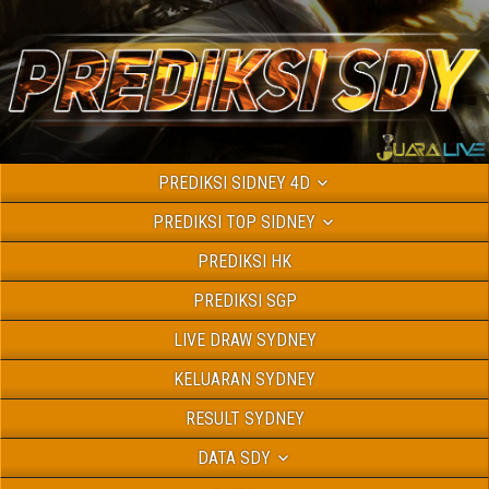
PREDIKSI SIDNEY 4D
PREDIKSI TOP SIDNEY
PREDIKSI HK
PREDIKSI SGP
LIVE DRAW SYDNEY
KELUARAN SYDNEY
RESULT SYDNEY
DATA SDY