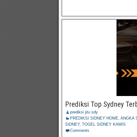
Prediksi Top Sydney Ter
prediksi jitu sdy
PREDIKSI SIDNEY HOME
,
ANGKA 
SIDNEY
,
TOGEL SIDNEY KAMIS
Comments