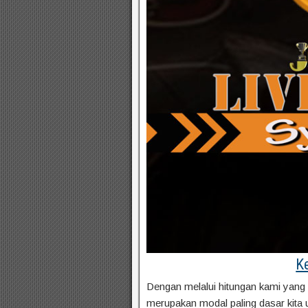
K
Dengan melalui hitungan kami yang 
merupakan modal paling dasar kita