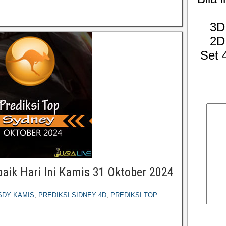
baik Hari Ini Kamis 31 Oktober 2024
SDY KAMIS
,
PREDIKSI SIDNEY 4D
,
PREDIKSI TOP