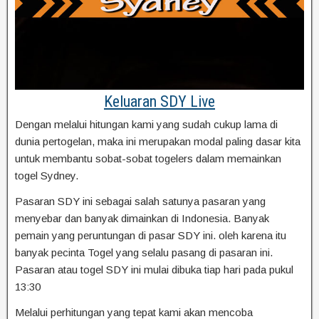
Keluaran SDY Live
Dengan melalui hitungan kami yang sudah cukup lama di
dunia pertogelan, maka ini merupakan modal paling dasar kita
untuk membantu sobat-sobat togelers dalam memainkan
togel Sydney.
Pasaran SDY ini sebagai salah satunya pasaran yang
menyebar dan banyak dimainkan di Indonesia. Banyak
pemain yang peruntungan di pasar SDY ini. oleh karena itu
banyak pecinta Togel yang selalu pasang di pasaran ini.
Pasaran atau togel SDY ini mulai dibuka tiap hari pada pukul
13:30
Melalui perhitungan yang tepat kami akan mencoba