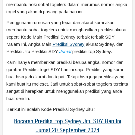
membantu hoki sobat togelers dalam merumus nomor angka
togel yang akan di pasang pada hari ini.
Penggunaan rumusan yang tepat dan akurat kami akan
membantu sobat togelers untuk menghasilkan prediksi akurat
seperti Kode Main Prediksi Sydney terbaik terbaik SDY
Malam Ini, Angka Main
Prediksi Sydney
akurat Sydney, dan
Prediksi Jitu Prediksi SDY
Jumat
prediksi top Sydney.
Kami hanya memberikan prediksi berupa angka, nomor dan
gambar Prediksi togel SDY hari ini saja. Prediksi yang kami
buat bisa jadi akurat dan tepat. Tetapi bisa juga prediksi yang
kami buat itu meleset. Jadi untuk sobat-sobat togelers tercinta
sangat di harapkan untuk menggunakan prediksi yang anda
buat sendiri.
Berikut ini adalah Kode Prediksi Sydney Jitu :
Bocoran Prediksi top Sydney Jitu SDY Hari Ini
Jumat 20 September 2024