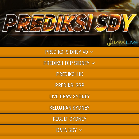
PREDIKSI SIDNEY 4D
PREDIKSI TOP SIDNEY
PREDIKSI HK
PREDIKSI SGP
LIVE DRAW SYDNEY
KELUARAN SYDNEY
RESULT SYDNEY
DATA SDY