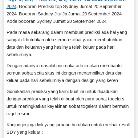
2024
, Bocoran Prediksi top Sydney Jumat 20 September
2024, Bocoran Sydney Jitu Jp Jumat 20 September 2024,
Kode bocoran Sydney Jumat 20 September 2024.
Pada masa sekarang dalam membuat prediksi ada hal yang
sangat di butuhkan oleh semua sobat yaitu membutuhkan
data dan keluaran yang hasilnya telah keluar pada hari
sebelumnya.
Dengan adanya masalah ini maka admin akan membantu
semua sobat setia situs ini dengan menampilkan data dan
keluar pada hari sebelumnya dengan design yang keren :
Gunakanlah prediksi yang kami buat ini untuk dipadukan
dengan prediksi yang telah di buat oleh para sobat togelers
untuk meningkatkan keyakinan sobat togelers dalam bermain
togel resmi.
Kunjungin juga link yang juragan butuhkan untuk melihat result
SDY yang keluar :