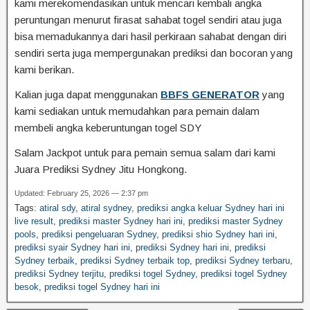
kami merekomendasikan untuk mencari kembali angka
peruntungan menurut firasat sahabat togel sendiri atau juga
bisa memadukannya dari hasil perkiraan sahabat dengan diri
sendiri serta juga mempergunakan prediksi dan bocoran yang
kami berikan.
Kalian juga dapat menggunakan
BBFS GENERATOR
yang
kami sediakan untuk memudahkan para pemain dalam
membeli angka keberuntungan togel SDY
Salam Jackpot untuk para pemain semua salam dari kami
Juara Prediksi Sydney Jitu Hongkong.
Updated: February 25, 2026 — 2:37 pm
Tags:
atiral sdy
,
atiral sydney
,
prediksi angka keluar Sydney hari ini
live result
,
prediksi master Sydney hari ini
,
prediksi master Sydney
pools
,
prediksi pengeluaran Sydney
,
prediksi shio Sydney hari ini
,
prediksi syair Sydney hari ini
,
prediksi Sydney hari ini
,
prediksi
Sydney terbaik
,
prediksi Sydney terbaik top
,
prediksi Sydney terbaru
,
prediksi Sydney terjitu
,
prediksi togel Sydney
,
prediksi togel Sydney
besok
,
prediksi togel Sydney hari ini