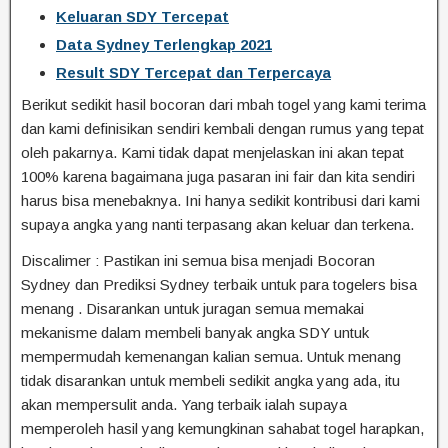
Keluaran SDY Tercepat
Data Sydney Terlengkap 2021
Result SDY Tercepat dan Terpercaya
Berikut sedikit hasil bocoran dari mbah togel yang kami terima
dan kami definisikan sendiri kembali dengan rumus yang tepat
oleh pakarnya. Kami tidak dapat menjelaskan ini akan tepat
100% karena bagaimana juga pasaran ini fair dan kita sendiri
harus bisa menebaknya. Ini hanya sedikit kontribusi dari kami
supaya angka yang nanti terpasang akan keluar dan terkena.
Discalimer : Pastikan ini semua bisa menjadi Bocoran
Sydney dan Prediksi Sydney terbaik untuk para togelers bisa
menang . Disarankan untuk juragan semua memakai
mekanisme dalam membeli banyak angka SDY untuk
mempermudah kemenangan kalian semua. Untuk menang
tidak disarankan untuk membeli sedikit angka yang ada, itu
akan mempersulit anda. Yang terbaik ialah supaya
memperoleh hasil yang kemungkinan sahabat togel harapkan,