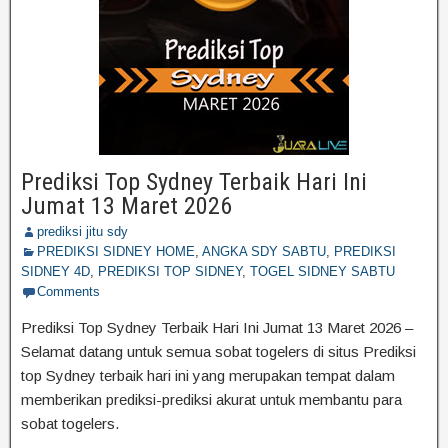
Prediksi Top Sydney Terbaik Hari Ini
Jumat 13 Maret 2026
prediksi jitu sdy
PREDIKSI SIDNEY HOME
,
ANGKA SDY SABTU
,
PREDIKSI
SIDNEY 4D
,
PREDIKSI TOP SIDNEY
,
TOGEL SIDNEY SABTU
Comments
Prediksi Top Sydney Terbaik Hari Ini Jumat 13 Maret 2026 –
Selamat datang untuk semua sobat togelers di situs Prediksi
top Sydney terbaik hari ini yang merupakan tempat dalam
memberikan prediksi-prediksi akurat untuk membantu para
sobat togelers.