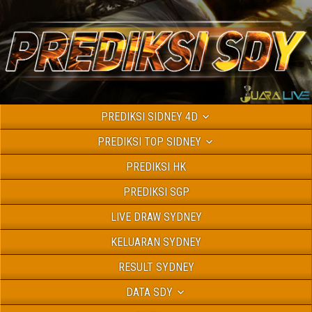
PREDIKSI SIDNEY 4D
PREDIKSI TOP SIDNEY
PREDIKSI HK
PREDIKSI SGP
LIVE DRAW SYDNEY
KELUARAN SYDNEY
RESULT SYDNEY
DATA SDY