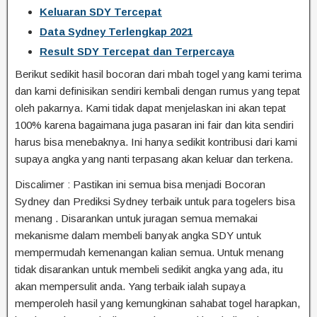
Keluaran SDY Tercepat
Data Sydney Terlengkap 2021
Result SDY Tercepat dan Terpercaya
Berikut sedikit hasil bocoran dari mbah togel yang kami terima
dan kami definisikan sendiri kembali dengan rumus yang tepat
oleh pakarnya. Kami tidak dapat menjelaskan ini akan tepat
100% karena bagaimana juga pasaran ini fair dan kita sendiri
harus bisa menebaknya. Ini hanya sedikit kontribusi dari kami
supaya angka yang nanti terpasang akan keluar dan terkena.
Discalimer : Pastikan ini semua bisa menjadi Bocoran
Sydney dan Prediksi Sydney terbaik untuk para togelers bisa
menang . Disarankan untuk juragan semua memakai
mekanisme dalam membeli banyak angka SDY untuk
mempermudah kemenangan kalian semua. Untuk menang
tidak disarankan untuk membeli sedikit angka yang ada, itu
akan mempersulit anda. Yang terbaik ialah supaya
memperoleh hasil yang kemungkinan sahabat togel harapkan,