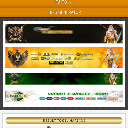
PAITO
BBFS GENERATOR