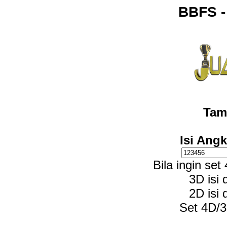
BBFS 
Tam
Isi Ang
Bila ingin se
3D isi
2D isi
Set 4D/